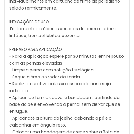
individualmente em cartucho de filme de polietileno
selado termicamente.
INDICAÇÕES DE USO
Tratamento de úlceras venosas de perna e edema
linfático, tromboflebites, eczema.
PREPARO PARA APLICAÇÃO
- Para a aplicação espere por 30 minutos, em repouso,
com as pernas elevadas
- Limpe a perna com solução fisiológica
- Seque a área ao redor da ferida
- Realizar curativo oclusivo associado caso seja
indicado
- Aplicar, de forma suave, a bandagem, partindo da
base do pé e envolvendo a perna, sem deixar que se
enrugue.
- Aplicar até a altura do joelho, deixando o pé e o
calcanhar em ângulo reto.
- Colocar uma bandagem de crepe sobre a Bota de